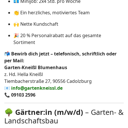
💶 Minijob: 2x4 Std. pro Woche
👏 Ein herzliches, motiviertes Team
🙌 Nette Kundschaft
🎉 20 % Personalrabatt auf das gesamte
Sortiment
📬
Bewirb dich jetzt – telefonisch, schriftlich oder
per Mail:
Garten-Kneißl Blumenhaus
z. Hd. Hella Kneißl
Tiembacherstraße 27, 90556 Cadolzburg
📧
info@gartenkneissl.de
📞
09103 2596
🌳
Gärtner:in (m/w/d)
– Garten- &
Landschaftsbau